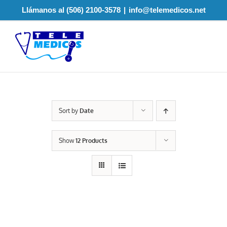
Skip
Llámanos al (506) 2100-3578
|
info@telemedicos.net
to
content
Sort by
Date
Show
12 Products