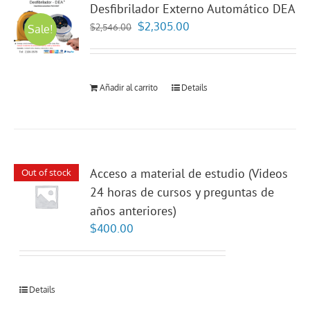
Desfibrilador Externo Automático DEA
El
El
$
2,305.00
$
2,546.00
Sale!
precio
precio
original
actual
era:
es:
Añadir al carrito
Details
$2,546.00.
$2,305.00.
Acceso a material de estudio (Videos
Out of stock
24 horas de cursos y preguntas de
años anteriores)
$
400.00
Details