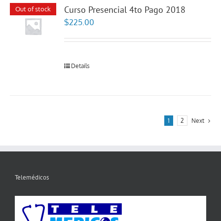
Curso Presencial 4to Pago 2018
Out of stock
$
225.00
Details
1
2
Next
Telemédicos